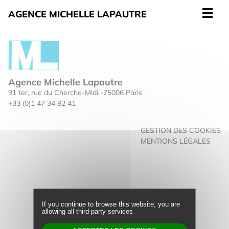
Page single
Cookies management panel
AGENCE MICHELLE LAPAUTRE
Agence Michelle Lapautre
91 ter, rue du Cherche-Midi -75006 Paris
+33 (0)1 47 34 82 41
GESTION DES COOKIES
MENTIONS LÉGALES
Actualités
Représentations
If you continue to browse this website, you are
allowing all third-party services
Équipe