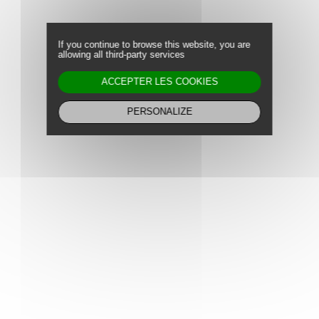
Actualités
Représentations
If you continue to browse this website, you are
allowing all third-party services
Équipe
ACCEPTER LES COOKIES
Contact
PERSONALIZE
Fr
En